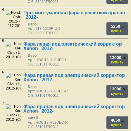
O.E: 33950TR0003
4
Противотуманная фара с решёткой правая
2012-
Depo
5250
p
Арт: 117-2010R-UQ
купить
O.E: 33900TR0003
5
Фара левая под электрический корректор
Xenon 2012-
Depo
13000
p
Арт: HOCI13-HL0UEC-L
купить
O.E: 33151TR0G11
6
Фара правая под электрический корректор
Xenon 2012-
Depo
13000
p
Арт: HOCI13-HL0UEC-R
купить
O.E: 33101TR0G11
7
Фара правая под электрический корректор
Xenon 2012-
Китай
4850
p
Арт: HOCI13-HL2UEC-R
купить
O.E: 33101TR0G11