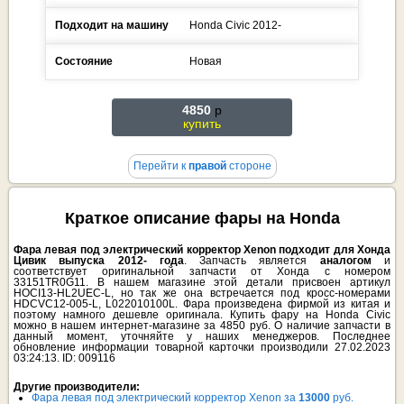
Подходит на машину
Honda
Civic
2012-
Состояние
Новая
4850
p
купить
Перейти к
правой
стороне
Краткое описание фары на Honda
Фара левая под электрический корректор Xenon подходит для Хонда
Цивик выпуска 2012- года
. Запчасть является
аналогом
и
соответствует оригинальной запчасти от Хонда с номером
33151TR0G11. В нашем магазине этой детали присвоен артикул
HOCI13-HL2UEC-L, но так же она встречается под кросс-номерами
HDCVC12-005-L, L022010100L. Фара произведена фирмой из китая и
поэтому намного дешевле оригинала. Купить фару на Honda Civic
можно в нашем интернет-магазине за 4850 руб. О наличие запчасти в
данный момент, уточняйте у наших менеджеров. Последнее
обновление информации товарной карточки производили 27.02.2023
03:24:13. ID: 009116
Другие производители:
Фара левая под электрический корректор Xenon за
13000
руб.