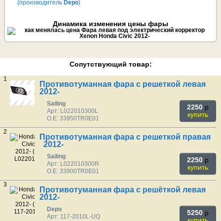
(производитель
Depo
)
Динамика изменения цены фары
Сопутствующий товар:
1
Противотуманная фара с решеткой левая
2012-
Sailing
2250
p
Арт: L022010300L
купить
O.E: 33950TR0E01
2
Противотуманная фара с решеткой правая
2012-
Sailing
2250
p
Арт: L022010300R
купить
O.E: 33900TR0E01
3
Противотуманная фара с решёткой левая
2012-
Depo
5250
p
Арт: 117-2010L-UQ
купить