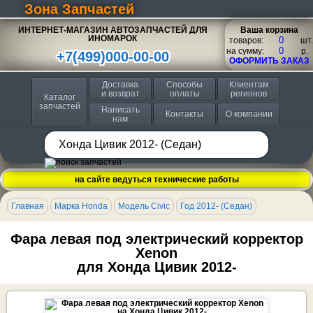
Зона Запчастей
ИНТЕРНЕТ-МАГАЗИН АВТОЗАПЧАСТЕЙ ДЛЯ
Ваша корзина
ИНОМАРОК
товаров:
шт.
на сумму:
p.
+7(499)000-00-00
ОФОРМИТЬ ЗАКАЗ
Доставка
Способы
Клиентам
и возврат
оплаты
регионов
Каталог
запчастей
Написать
Контакты
О компании
нам
на сайте ведуться технические работы
Главная
Марка Honda
Модель Civic
Год 2012- (Седан)
Фара левая под электрический корректор
Xenon
для Хонда Цивик 2012-