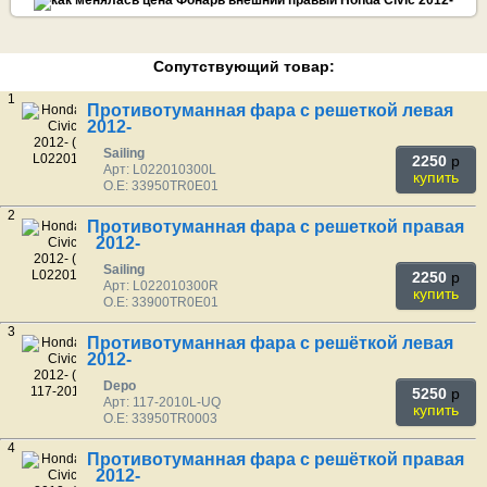
Сопутствующий товар:
1
Противотуманная фара с решеткой левая
2012-
Sailing
2250
p
Арт: L022010300L
купить
O.E: 33950TR0E01
2
Противотуманная фара с решеткой правая
2012-
Sailing
2250
p
Арт: L022010300R
купить
O.E: 33900TR0E01
3
Противотуманная фара с решёткой левая
2012-
Depo
5250
p
Арт: 117-2010L-UQ
купить
O.E: 33950TR0003
4
Противотуманная фара с решёткой правая
2012-