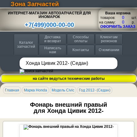
Зона Запчастей
ИНТЕРНЕТ-МАГАЗИН АВТОЗАПЧАСТЕЙ ДЛЯ
Ваша корзина
ИНОМАРОК
товаров:
шт.
на сумму:
p.
+7(499)000-00-00
ОФОРМИТЬ ЗАКАЗ
Доставка
Способы
Клиентам
и возврат
оплаты
регионов
Каталог
запчастей
Написать
Контакты
О компании
нам
на сайте ведуться технические работы
Главная
Марка Honda
Модель Civic
Год 2012- (Седан)
Фонарь внешний правый
для Хонда Цивик 2012-