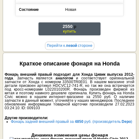
Состояние
Новая
2550
p
купить
Перейти к
левой
стороне
Краткое описание фонаря на Honda
Фонарь внешний правый подходит для Хонда Цивик выпуска 2012-
года
. Запчасть является
аналогом
и соответствует оригинальной
запчасти от Хонда с номером 33500TR0E01. В нашем магазине этой
детали присвоен артикул HDCVC12-741-R, но так же она встречается
под кросс-номерами L022010200R. Фонарь произведен фирмой из
китая и поэтому намного дешевле оригинала. Купить фонарь на Honda
Civic можно в нашем интернет-магазине за 2550 руб. О наличие
запчасти в данный момент, уточняйте у наших менеджеров. Последнее
обновление информации товарной карточки производили 27.02.2023
03:24:10. ID: 009103
Другие производители:
Фонарь задний внешний правый за
4850
руб. (производитель
Depo
)
Динамика изменения цены фонаря