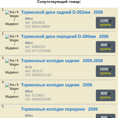
Сопутствующий товар:
1
Тормозной диск задний D-262мм 2006
Miles
1100
p
Арт: K010631
купить
O.E: 5841139600
2
Тормозной диск передний D-280мм 2006
Miles
800
p
Арт: K000223
купить
O.E: 517121H000
3
Тормозные колодки задние 2000-2006
Hi-Q
1000
p
Арт: SP1117
купить
O.E: 583021CA10
4
Тормозные колодки задние 2006
Miles
800
p
Арт: E110011
купить
O.E: 583022GA00
5
Тормозные колодки передние 2006
Miles
800
p