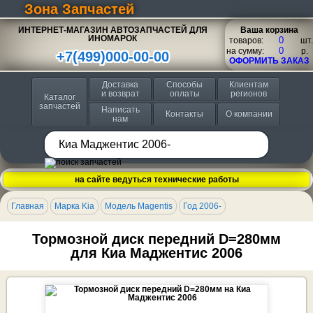
Зона Запчастей
ИНТЕРНЕТ-МАГАЗИН АВТОЗАПЧАСТЕЙ ДЛЯ
Ваша корзина
ИНОМАРОК
товаров:
шт.
на сумму:
p.
+7(499)000-00-00
ОФОРМИТЬ ЗАКАЗ
Доставка
Способы
Клиентам
и возврат
оплаты
регионов
Каталог
запчастей
Написать
Контакты
О компании
нам
на сайте ведуться технические работы
Главная
Марка Kia
Модель Magentis
Год 2006-
Тормозной диск передний D=280мм
для Киа Маджентис 2006