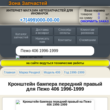
Зона Запчастей
ИНТЕРНЕТ-МАГАЗИН АВТОЗАПЧАСТЕЙ ДЛЯ
Ваша корзина
ИНОМАРОК
товаров:
шт.
на сумму:
p.
+7(499)000-00-00
ОФОРМИТЬ ЗАКАЗ
Доставка
Способы
Клиентам
и возврат
оплаты
регионов
Каталог
запчастей
Написать
Контакты
О компании
нам
на сайте ведуться технические работы
Главная
Марка Peugeot
Модель 406
Год 1996-1999
Кронштейн бампера передний правый
для Пежо 406 1996-1999