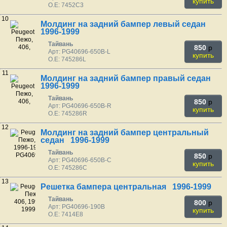
купить
O.E: 7452C3
10
Молдинг на задний бампер левый седан
1996-1999
Тайвань
850
p
Арт: PG40696-650B-L
купить
O.E: 745286L
11
Молдинг на задний бампер правый седан
1996-1999
Тайвань
850
p
Арт: PG40696-650B-R
купить
O.E: 745286R
12
Молдинг на задний бампер центральный
седан 1996-1999
Тайвань
850
p
Арт: PG40696-650B-C
купить
O.E: 745286C
13
Решетка бампера центральная 1996-1999
Тайвань
800
p
Арт: PG40696-190B
купить
O.E: 7414E8