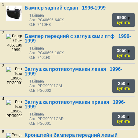
1
Бампер задний седан 1996-1999
Тайвань
9900
p
Арт: PG40696-640X
купить
O.E: 7410H8
2
Бампер передний с заглушками птф 1996-
1999
Тайвань
3050
p
Арт: PG40696-160X
купить
O.E: 7401F0
3
Заглушка противотуманки левая 1996-
1999
Тайвань
250
p
Арт: PPG99011CAL
купить
O.E: PG0002
4
Заглушка противотуманки правая 1996-
1999
Тайвань
250
p
Арт: PPG99011CAR
купить
O.E: PG0001
5
Кронштейн бампера передний левый