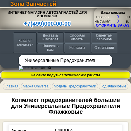
Зона Запчастей
ИНТЕРНЕТ-МАГАЗИН АВТОЗАПЧАСТЕЙ ДЛЯ
Ваша корзина
ИНОМАРОК
товаров:
шт.
на сумму:
p.
+7(499)000-00-00
ОФОРМИТЬ ЗАКАЗ
Доставка
Способы
Клиентам
и возврат
оплаты
регионов
Каталог
запчастей
Написать
Контакты
О компании
нам
на сайте ведуться технические работы
Главная
Марка Universal
Модель Предохранители
Год Флажковые
Копмлект предохранителей большие
для Универсальные Предохранители
Флажковые
Артикул
UNFULE-0