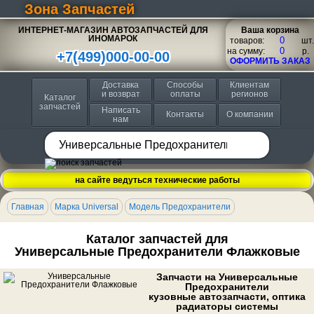
Зона Запчастей
ИНТЕРНЕТ-МАГАЗИН АВТОЗАПЧАСТЕЙ ДЛЯ
Ваша корзина
ИНОМАРОК
товаров:
шт.
на сумму:
p.
+7(499)000-00-00
ОФОРМИТЬ ЗАКАЗ
Доставка
Способы
Клиентам
и возврат
оплаты
регионов
Каталог
запчастей
Написать
Контакты
О компании
нам
на сайте ведуться технические работы
Главная
Марка Universal
Модель Предохранители
Каталог запчастей для
Универсальные Предохранители Флажковые
Запчасти на Универсальные
Предохранители
кузовные автозапчасти, оптика
радиаторы системы